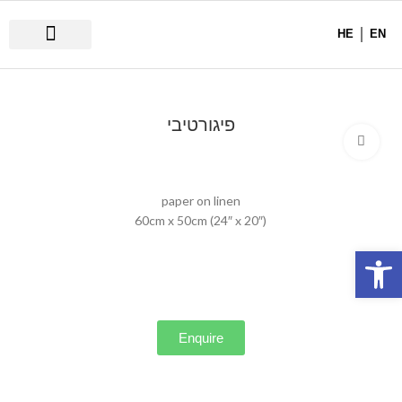
HE
EN
עמוד הבית
פיגורטיבי
Click to enlarge
paper on linen
60cm x 50cm (24″ x 20″)
פתח סרגל נגישות
Enquire