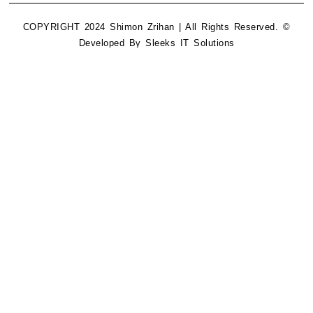
© COPYRIGHT 2024 Shimon Zrihan | All Rights Reserved.
Developed By
Sleeks IT Solutions
בואו נדבר
אנא מלא את טופס יצירת הקשר וניצור
איתך קשר בהקדם!
שם
אימייל
מספר טלפון
ספר לנו עוד